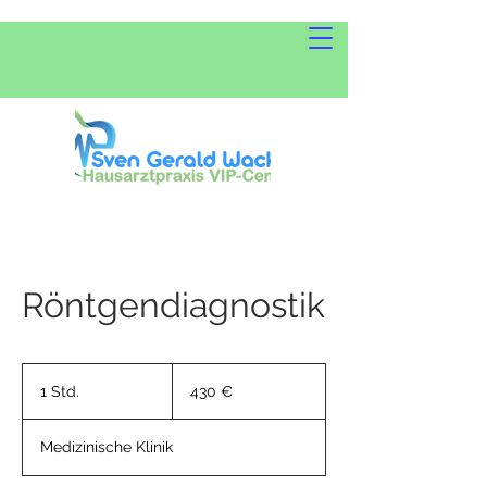
Röntgendiagnostik
430
Euro
1 Std.
1
430 €
S
t
Medizinische Klinik
d